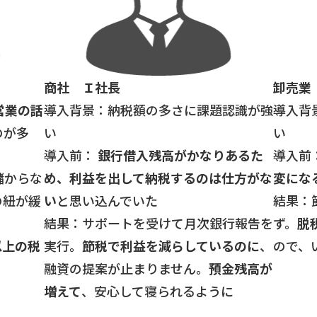
商社 Ｉ社長
卸売業
営業の話
導入背景：納税額の多さに課題認識が強
導入背
のが多
い
い
導入前：
銀行借入残高がかなりあるた
導入前
儲からな
め、利益を出して納税するのは仕方がな
変にな
の紐が緩
い
と思い込んでいた
結果：
結果：サポートを受けて月次銀行報告を
ず。
脱
以上の税
実行。
節税で利益を減らしているのに
、
ので、
融資の提案が止まりません。
預金残高が
増えて
、安心して寝られるように